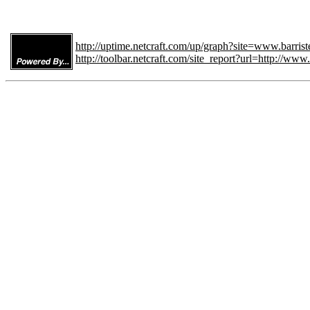
http://uptime.netcraft.com/up/graph?site=www.barriste
http://toolbar.netcraft.com/site_report?url=http://www.b